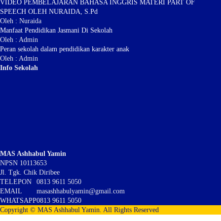
VIDEO PEMBELAJARAN BAHASA INGGRIS MATERI PART OF
SPEECH OLEH NURAIDA, S.Pd
Oleh : Nuraida
Manfaat Pendidikan Jasmani Di Sekolah
Oleh : Admin
Peran sekolah dalam pendidikan karakter anak
Oleh : Admin
Info Sekolah
MAS Ashhabul Yamin
NPSN
10113653
Jl. Tgk. Chik Diribee
TELEPON
0813 9611 5050
EMAIL
masashhabulyamin@gmail.com
WHATSAPP
0813 9611 5050
Copyright © MAS Ashhabul Yamin. All Rights Reserved​