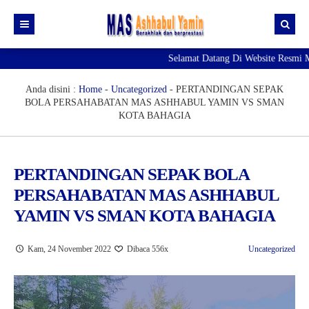
Selamat Datang Di Website Resmi M
Profil
Daftar GTK
Visi & Misi
Anda disini :
Home
-
Uncategorized
-
PERTANDINGAN SEPAK
BOLA PERSAHABATAN MAS ASHHABUL YAMIN VS SMAN
Siswa | Alumni
Fasilitas
KOTA BAHAGIA
Artikel
Prestasi
Data Siswa
Pengumuman
Ekskul
Data Alumni
Editorial
PERTANDINGAN SEPAK BOLA
PERSAHABATAN MAS ASHHABUL
Agenda
Galeri Photo
Blog Guru
YAMIN VS SMAN KOTA BAHAGIA
Download
Galeri Video
Blog Siswa
RDM
Kam, 24 November 2022
Dibaca 556x
Uncategorized