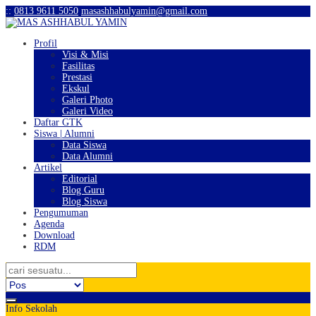
:
:
0813 9611 5050
masashhabulyamin@gmail.com
Profil
Visi & Misi
Fasilitas
Prestasi
Ekskul
Galeri Photo
Galeri Video
Daftar GTK
Siswa | Alumni
Data Siswa
Data Alumni
Artikel
Editorial
Blog Guru
Blog Siswa
Pengumuman
Agenda
Download
RDM
Info Sekolah