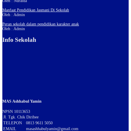
Oleh : Nuraida
Manfaat Pendidikan Jasmani Di Sekolah
Oleh : Admin
Peran sekolah dalam pendidikan karakter anak
Oleh : Admin
Info Sekolah
MAS Ashhabul Yamin
NPSN
10113653
Jl. Tgk. Chik Diribee
TELEPON
0813 9611 5050
EMAIL
masashhabulyamin@gmail.com