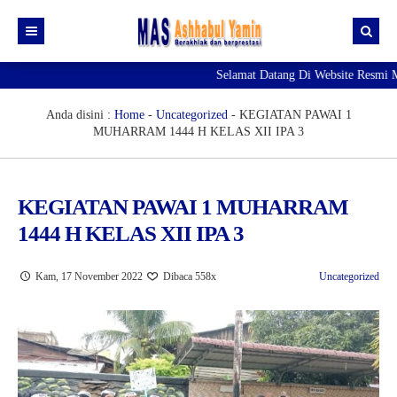
Selamat Datang Di Website Resmi MA
Profil
Daftar GTK
Visi & Misi
Anda disini :
Home
-
Uncategorized
-
KEGIATAN PAWAI 1
MUHARRAM 1444 H KELAS XII IPA 3
Siswa | Alumni
Fasilitas
Artikel
Prestasi
Data Siswa
KEGIATAN PAWAI 1 MUHARRAM
Pengumuman
Ekskul
Data Alumni
Editorial
1444 H KELAS XII IPA 3
Agenda
Galeri Photo
Blog Guru
Kam, 17 November 2022
Dibaca 558x
Uncategorized
Download
Galeri Video
Blog Siswa
RDM