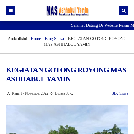
Selamat Datang Di Website Resmi MAS
Profil
Daftar GTK
Visi & Misi
Anda disini :
Home
-
Blog Siswa
-
KEGIATAN GOTONG ROYONG
MAS ASHHABUL YAMIN
Siswa | Alumni
Fasilitas
Artikel
Prestasi
Data Siswa
KEGIATAN GOTONG ROYONG MAS
Pengumuman
Ekskul
Data Alumni
Editorial
ASHHABUL YAMIN
Agenda
Galeri Photo
Blog Guru
Kam, 17 November 2022
Dibaca 857x
Blog Siswa
Download
Galeri Video
Blog Siswa
RDM