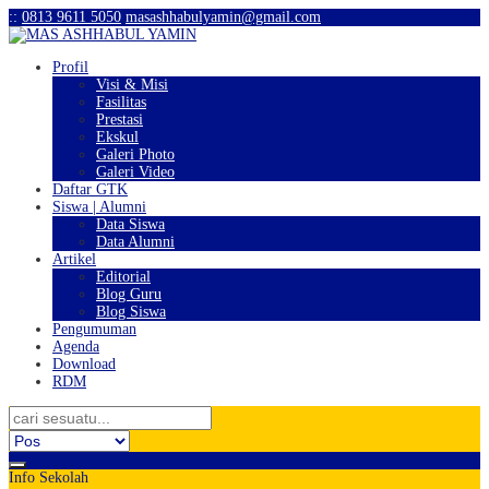
:
:
0813 9611 5050
masashhabulyamin@gmail.com
Profil
Visi & Misi
Fasilitas
Prestasi
Ekskul
Galeri Photo
Galeri Video
Daftar GTK
Siswa | Alumni
Data Siswa
Data Alumni
Artikel
Editorial
Blog Guru
Blog Siswa
Pengumuman
Agenda
Download
RDM
Info Sekolah