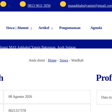
:
:
0813 9611 5050
masashhabulyamin@gmail.co
Siswa | Alumni
Artikel
Pengumuman
Agenda
Resmi MAS Ashhabul Yamin Bakongan, Aceh Selatan
Anda disini :
Home
-
Siswa
-
Waidhah
h
Prof
08 Agustus 2026
Data ti
0021317378