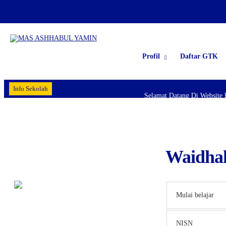
Profil
Daftar GTK
Info Sekolah
Selamat Datang Di Website 
Waidha
Mulai belajar
NISN