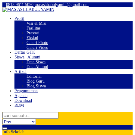
:
:
0813 9611 5050
masashhabulyamin@gmail.com
Profil
Visi & Misi
Fasilitas
Prestasi
Ekskul
Galeri Photo
Galeri Video
Daftar GTK
Siswa | Alumni
Data Siswa
Data Alumni
Artikel
Editorial
Blog Guru
Blog Siswa
Pengumuman
Agenda
Download
RDM
Info Sekolah