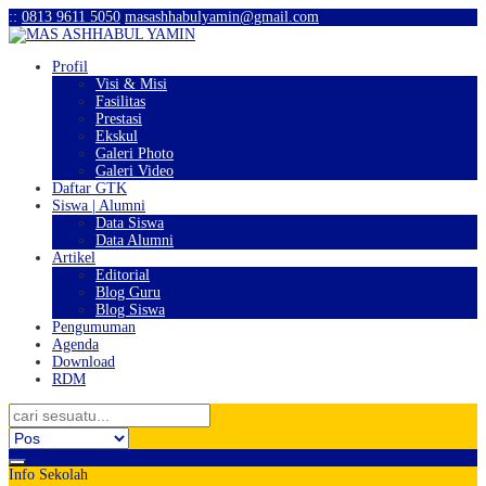
:
:
0813 9611 5050
masashhabulyamin@gmail.com
Profil
Visi & Misi
Fasilitas
Prestasi
Ekskul
Galeri Photo
Galeri Video
Daftar GTK
Siswa | Alumni
Data Siswa
Data Alumni
Artikel
Editorial
Blog Guru
Blog Siswa
Pengumuman
Agenda
Download
RDM
Info Sekolah