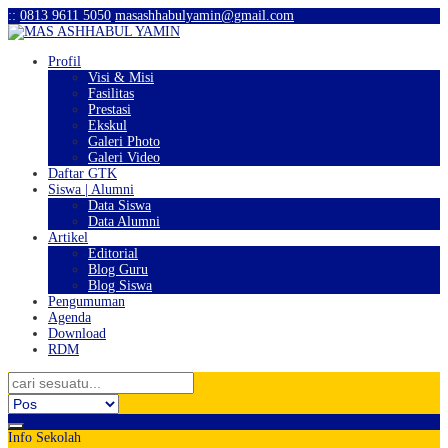
:
:
0813 9611 5050
masashhabulyamin@gmail.com
Profil
Visi & Misi
Fasilitas
Prestasi
Ekskul
Galeri Photo
Galeri Video
Daftar GTK
Siswa | Alumni
Data Siswa
Data Alumni
Artikel
Editorial
Blog Guru
Blog Siswa
Pengumuman
Agenda
Download
RDM
Info Sekolah