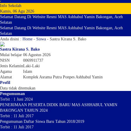
Info Sekolah
Kamis, 06 Agu 2026
Selamat Datang Di Website Resmi MAS Ashhabul Yamin Bakongan, Aceh
Selatan
Selamat Datang Di Website Resmi MAS Ashhabul Yamin Bakongan, Aceh
Selatan
Anda disini :
Home
-
Siswa
-
Sastra Kirana S. Bako
Sastra Kirana S. Bako
Mulai belajar
06 Agustus 2026
NISN
0069911737
Jenis Kelamin
Laki-Laki
Agama
Islam
Alamat
Komplek Asrama Putra Ponpes Ashhabul Yamin
Profil
Data tidak ditemukan
Pengumuman
Terbit : 1 Juni 2024
PENERIMAAN PESERTA DIDIK BARU MAS ASHHABUL YAMIN
BAKONGAN TAHUN 2024
Terbit : 11 Juli 2017
Pengumuman Daftar Siswa Baru Tahun 2018/2019
Terbit : 11 Juli 2017