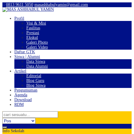
:
:
0813 9611 5050
masashhabulyamin@gmail.com
Profil
Visi & Misi
Fasilitas
Prestasi
Ekskul
Galeri Photo
Galeri Video
Daftar GTK
Siswa | Alumni
Data Siswa
Data Alumni
Artikel
Editorial
Blog Guru
Blog Siswa
Pengumuman
Agenda
Download
RDM
Info Sekolah