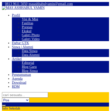
:
:
0813 9611 5050
masashhabulyamin@gmail.com
Profil
Visi & Misi
Fasilitas
Prestasi
Ekskul
Galeri Photo
Galeri Video
Daftar GTK
Siswa | Alumni
Data Siswa
Data Alumni
Artikel
Editorial
Blog Guru
Blog Siswa
Pengumuman
Agenda
Download
RDM
Info Sekolah