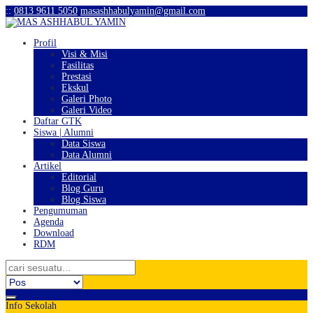
:
:
0813 9611 5050
masashhabulyamin@gmail.com
Profil
Visi & Misi
Fasilitas
Prestasi
Ekskul
Galeri Photo
Galeri Video
Daftar GTK
Siswa | Alumni
Data Siswa
Data Alumni
Artikel
Editorial
Blog Guru
Blog Siswa
Pengumuman
Agenda
Download
RDM
Info Sekolah