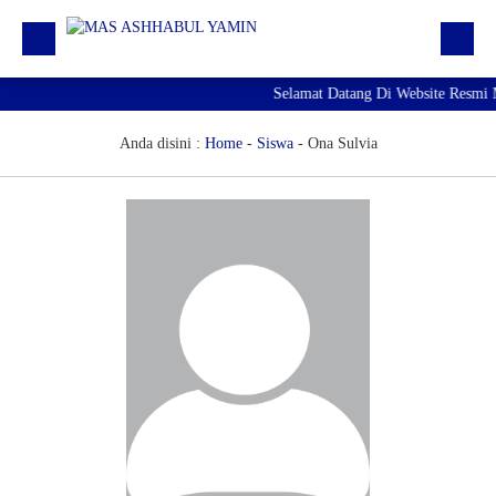
Selamat Datang Di Website Resmi 
Profil
Daftar GTK
Anda disini :
Home
-
Siswa
-
Ona Sulvia
Siswa | Alumni
Artikel
Pengumuman
Agenda
Download
RDM