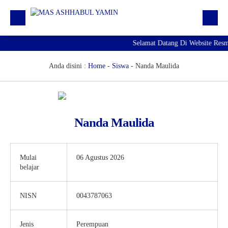
Selamat Datang Di Website Resm
Profil
Daftar GTK
Anda disini :
Home
-
Siswa
-
Nanda Maulida
Siswa | Alumni
Artikel
Nanda Maulida
Pengumuman
Agenda
Mulai
06 Agustus 2026
Download
belajar
RDM
NISN
0043787063
Jenis
Perempuan