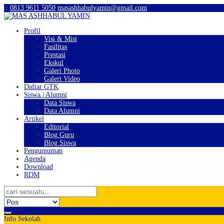
:
:
0813 9611 5050
masashhabulyamin@gmail.com
Profil
Visi & Misi
Fasilitas
Prestasi
Ekskul
Galeri Photo
Galeri Video
Daftar GTK
Siswa | Alumni
Data Siswa
Data Alumni
Artikel
Editorial
Blog Guru
Blog Siswa
Pengumuman
Agenda
Download
RDM
Info Sekolah