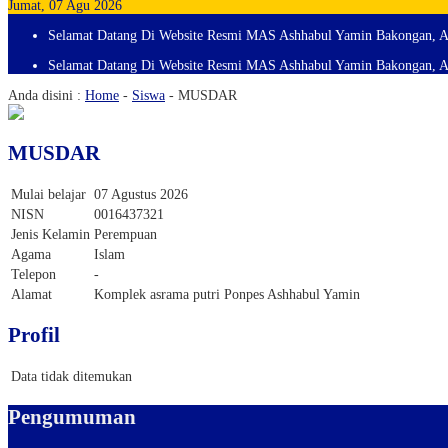
Jumat, 07 Agu 2026
Selamat Datang Di Website Resmi MAS Ashhabul Yamin Bakongan, A
Selamat Datang Di Website Resmi MAS Ashhabul Yamin Bakongan, A
Anda disini :
Home
-
Siswa
-
MUSDAR
MUSDAR
Mulai belajar
07 Agustus 2026
NISN
0016437321
Jenis Kelamin
Perempuan
Agama
Islam
Telepon
-
Alamat
Komplek asrama putri Ponpes Ashhabul Yamin
Profil
Data tidak ditemukan
Pengumuman