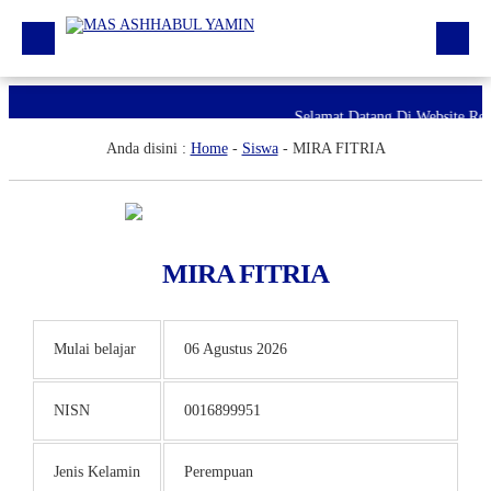
Profil
Selamat Datang Di Website Re
Anda disini :
Home
-
Siswa
-
MIRA FITRIA
Daftar GTK
Siswa | Alumni
Artikel
MIRA FITRIA
Pengumuman
Agenda
Mulai belajar
06 Agustus 2026
Download
RDM
NISN
0016899951
Jenis Kelamin
Perempuan