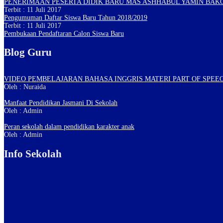
PENERIMAAN PESERTA DIDIK BARU MAS ASHHABUL YAMIN BAK
Terbit : 11 Juli 2017
Pengumuman Daftar Siswa Baru Tahun 2018/2019
Terbit : 11 Juli 2017
Pembukaan Pendaftaran Calon Siswa Baru
Blog Guru
VIDEO PEMBELAJARAN BAHASA INGGRIS MATERI PART OF SPEEC
Oleh : Nuraida
Manfaat Pendidikan Jasmani Di Sekolah
Oleh : Admin
Peran sekolah dalam pendidikan karakter anak
Oleh : Admin
Info Sekolah