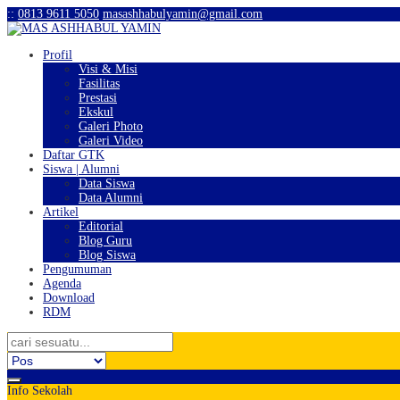
:
:
0813 9611 5050
masashhabulyamin@gmail.com
Profil
Visi & Misi
Fasilitas
Prestasi
Ekskul
Galeri Photo
Galeri Video
Daftar GTK
Siswa | Alumni
Data Siswa
Data Alumni
Artikel
Editorial
Blog Guru
Blog Siswa
Pengumuman
Agenda
Download
RDM
Info Sekolah