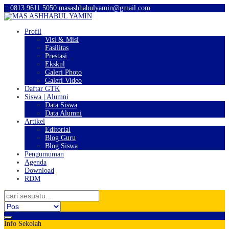
:
:
0813 9611 5050
masashhabulyamin@gmail.com
Profil
Visi & Misi
Fasilitas
Prestasi
Ekskul
Galeri Photo
Galeri Video
Daftar GTK
Siswa | Alumni
Data Siswa
Data Alumni
Artikel
Editorial
Blog Guru
Blog Siswa
Pengumuman
Agenda
Download
RDM
Info Sekolah