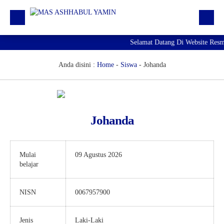
Selamat Datang Di Website Resm
Profil
Daftar GTK
Anda disini :
Home
-
Siswa
-
Johanda
Siswa | Alumni
Artikel
Johanda
Pengumuman
Agenda
Mulai
09 Agustus 2026
Download
belajar
RDM
NISN
0067957900
Jenis
Laki-Laki