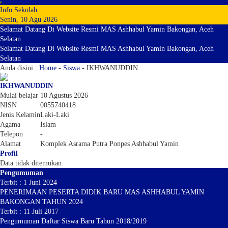
Info Sekolah
Senin, 10 Agu 2026
Selamat Datang Di Website Resmi MAS Ashhabul Yamin Bakongan, Aceh
Selatan
Selamat Datang Di Website Resmi MAS Ashhabul Yamin Bakongan, Aceh
Selatan
Anda disini :
Home
-
Siswa
-
IKHWANUDDIN
IKHWANUDDIN
Mulai belajar
10 Agustus 2026
NISN
0055740418
Jenis Kelamin
Laki-Laki
Agama
Islam
Telepon
-
Alamat
Komplek Asrama Putra Ponpes Ashhabul Yamin
Profil
Data tidak ditemukan
Pengumuman
Terbit : 1 Juni 2024
PENERIMAAN PESERTA DIDIK BARU MAS ASHHABUL YAMIN
BAKONGAN TAHUN 2024
Terbit : 11 Juli 2017
Pengumuman Daftar Siswa Baru Tahun 2018/2019