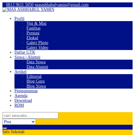
:
:
0813 9611 5050
masashhabulyamin@gmail.com
Profil
Visi & Misi
Fasilitas
Prestasi
Ekskul
Galeri Photo
Galeri Video
Daftar GTK
Siswa | Alumni
Data Siswa
Data Alumni
Artikel
Editorial
Blog Guru
Blog Siswa
Pengumuman
Agenda
Download
RDM
Info Sekolah