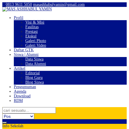
:
:
0813 9611 5050
masashhabulyamin@gmail.com
Profil
Visi & Misi
Fasilitas
Prestasi
Ekskul
Galeri Photo
Galeri Video
Daftar GTK
Siswa | Alumni
Data Siswa
Data Alumni
Artikel
Editorial
Blog Guru
Blog Siswa
Pengumuman
Agenda
Download
RDM
Info Sekolah