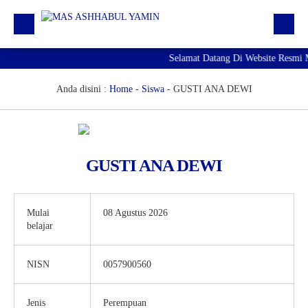
Selamat Datang Di Website Resmi 
Profil
Daftar GTK
Anda disini :
Home
-
Siswa
-
GUSTI ANA DEWI
Siswa | Alumni
Artikel
GUSTI ANA DEWI
Pengumuman
Agenda
Mulai
08 Agustus 2026
Download
belajar
RDM
NISN
0057900560
Jenis
Perempuan