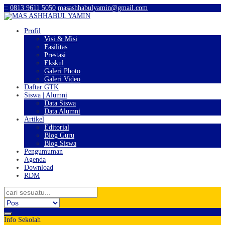
:
:
0813 9611 5050
masashhabulyamin@gmail.com
Profil
Visi & Misi
Fasilitas
Prestasi
Ekskul
Galeri Photo
Galeri Video
Daftar GTK
Siswa | Alumni
Data Siswa
Data Alumni
Artikel
Editorial
Blog Guru
Blog Siswa
Pengumuman
Agenda
Download
RDM
Info Sekolah