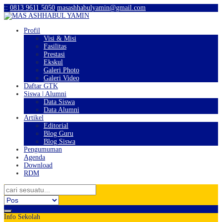
:
:
0813 9611 5050
masashhabulyamin@gmail.com
Profil
Visi & Misi
Fasilitas
Prestasi
Ekskul
Galeri Photo
Galeri Video
Daftar GTK
Siswa | Alumni
Data Siswa
Data Alumni
Artikel
Editorial
Blog Guru
Blog Siswa
Pengumuman
Agenda
Download
RDM
Info Sekolah