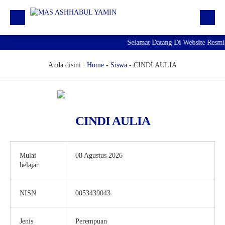
Selamat Datang Di Website Resmi
Profil
Daftar GTK
Anda disini :
Home
-
Siswa
-
CINDI AULIA
Siswa | Alumni
Artikel
CINDI AULIA
Pengumuman
Agenda
Mulai
08 Agustus 2026
Download
belajar
RDM
NISN
0053439043
Jenis
Perempuan