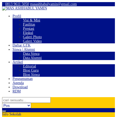
:
:
0813 9611 5050
masashhabulyamin@gmail.com
Profil
Visi & Misi
Fasilitas
Prestasi
Ekskul
Galeri Photo
Galeri Video
Daftar GTK
Siswa | Alumni
Data Siswa
Data Alumni
Artikel
Editorial
Blog Guru
Blog Siswa
Pengumuman
Agenda
Download
RDM
Info Sekolah