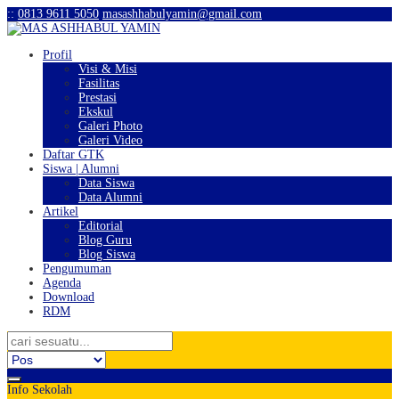
:
:
0813 9611 5050
masashhabulyamin@gmail.com
Profil
Visi & Misi
Fasilitas
Prestasi
Ekskul
Galeri Photo
Galeri Video
Daftar GTK
Siswa | Alumni
Data Siswa
Data Alumni
Artikel
Editorial
Blog Guru
Blog Siswa
Pengumuman
Agenda
Download
RDM
Info Sekolah