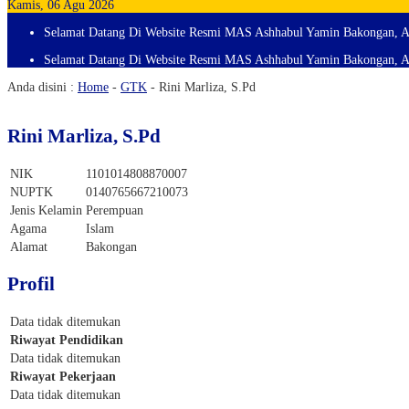
Kamis, 06 Agu 2026
Selamat Datang Di Website Resmi MAS Ashhabul Yamin Bakongan, A
Selamat Datang Di Website Resmi MAS Ashhabul Yamin Bakongan, A
Anda disini :
Home
-
GTK
-
Rini Marliza, S.Pd
Rini Marliza, S.Pd
NIK
1101014808870007
NUPTK
0140765667210073
Jenis Kelamin
Perempuan
Agama
Islam
Alamat
Bakongan
Profil
Data tidak ditemukan
Riwayat Pendidikan
Data tidak ditemukan
Riwayat Pekerjaan
Data tidak ditemukan