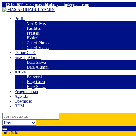
:
:
0813 9611 5050
masashhabulyamin@gmail.com
Profil
Visi & Misi
Fasilitas
Prestasi
Ekskul
Galeri Photo
Galeri Video
Daftar GTK
Siswa | Alumni
Data Siswa
Data Alumni
Artikel
Editorial
Blog Guru
Blog Siswa
Pengumuman
Agenda
Download
RDM
Info Sekolah