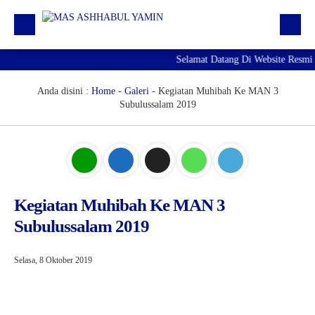
Selamat Datang Di Website Resmi
Profil
Daftar GTK
Anda disini :
Home
-
Galeri
-
Kegiatan Muhibah Ke MAN 3
Subulussalam 2019
Siswa | Alumni
Artikel
Pengumuman
Agenda
Kegiatan Muhibah Ke MAN 3
Subulussalam 2019
Download
RDM
Selasa, 8 Oktober 2019