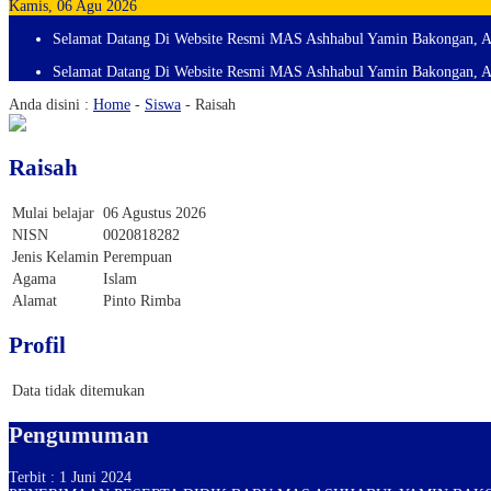
Kamis, 06 Agu 2026
Selamat Datang Di Website Resmi MAS Ashhabul Yamin Bakongan, A
Selamat Datang Di Website Resmi MAS Ashhabul Yamin Bakongan, A
Anda disini :
Home
-
Siswa
-
Raisah
Raisah
Mulai belajar
06 Agustus 2026
NISN
0020818282
Jenis Kelamin
Perempuan
Agama
Islam
Alamat
Pinto Rimba
Profil
Data tidak ditemukan
Pengumuman
Terbit : 1 Juni 2024