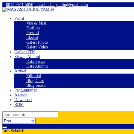
:
:
0813 9611 5050
masashhabulyamin@gmail.com
Profil
Visi & Misi
Fasilitas
Prestasi
Ekskul
Galeri Photo
Galeri Video
Daftar GTK
Siswa | Alumni
Data Siswa
Data Alumni
Artikel
Editorial
Blog Guru
Blog Siswa
Pengumuman
Agenda
Download
RDM
Info Sekolah