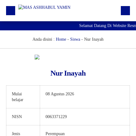
Selamat Datang Di Website Resm
Profil
Daftar GTK
Anda disini :
Home
-
Siswa
-
Nur Inayah
Siswa | Alumni
Artikel
Nur Inayah
Pengumuman
Agenda
Mulai
08 Agustus 2026
Download
belajar
RDM
NISN
0063371229
Jenis
Perempuan