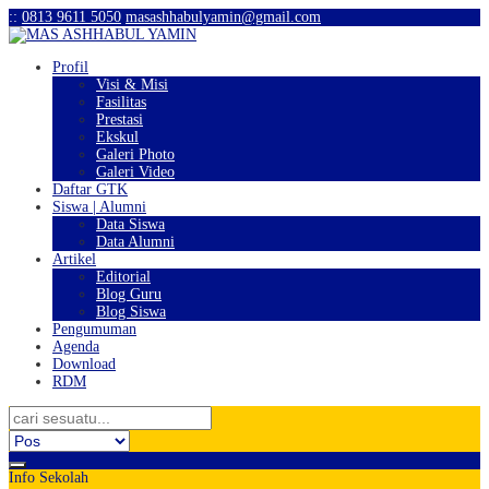
:
:
0813 9611 5050
masashhabulyamin@gmail.com
Profil
Visi & Misi
Fasilitas
Prestasi
Ekskul
Galeri Photo
Galeri Video
Daftar GTK
Siswa | Alumni
Data Siswa
Data Alumni
Artikel
Editorial
Blog Guru
Blog Siswa
Pengumuman
Agenda
Download
RDM
Info Sekolah